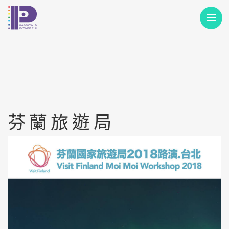
M
芬蘭旅遊局