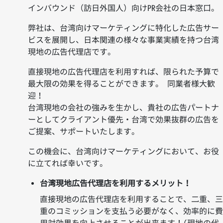
インバウンド（訪日外国人）向けPR会社の日本窓口。
ガ
ー
弊社は、台湾向けマーケティングに特化した広告サー
エ
ビスを展開し、日本関連の様々な事業実績を持つ台湾
ア
現地の広告代理店です。
台
湾】
直接現地の広告代理店を利用すれば、限られた予算で
広
最大限の効果を得ることができます。 同業者様大歓
告
迎！
総
台湾現地の会社の強みを生かし、貴社の広告パートナ
代
ーとしてクライアント優先・台湾で効果抜群の広告を
理
ご提案、サポートいたします。
店。
この機会に、台湾向けマーケティングにおいて、お役
日
に立てれば幸いです。
本
に
台湾現地広告代理店を利用するメリット！
窓
直接現地の広告代理店を利用することで、二重、
口
重のコミッションを支払う必要がなく、効率的に
を