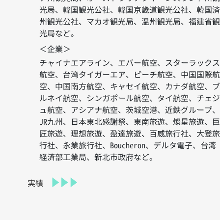
台
光局、韓国観光公社、韓国京畿道観光公社、韓国
湾
州観光公社、マカオ観光局、温州観光局、福建省
人
光局など。
視
＜企業＞
点
チャイナエアライン、エバー航空、スターラック
で
航空、台湾タイガーエア、ピーチ航空、中国国際
イ
空、中国南方航空、キャセイ航空、カナダ航空、
ン
ルネイ航空、シンガポール航空、タイ航空、チェ
バ
ュ航空、アシアナ航空、茨城空港、近鉄グループ
ウ
JR九州、日本東北感謝祭、東南旅遊、燦星旅遊、
ン
匠旅遊、理想旅遊、盈達旅遊、百威旅行社、大登
ド
行社、永業旅行社、Boucheron、デルタ電子、台湾
集
経済部工業局、新北市政府など。
客・
訪
実績
日
台
湾
人