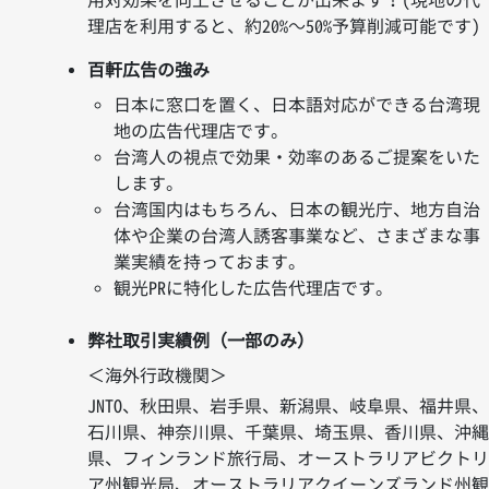
用対効果を向上させることが出来ます！(現地の代
持
理店を利用すると、約20%～50%予算削減可能です)
つ、
日
百軒広告の強み
本
日本に窓口を置く、日本語対応ができる台湾現
語
地の広告代理店です。
対
台湾人の視点で効果・効率のあるご提案をいた
応
します。
可
台湾国内はもちろん、日本の観光庁、地方自治
能
体や企業の台湾人誘客事業など、さまざまな事
な
業実績を持っておます。
台
観光PRに特化した広告代理店です。
湾
現
弊社取引実績例（一部のみ）
地
広
＜海外行政機関＞
告
JNTO、秋田県、岩手県、新潟県、岐阜県、福井県
代
石川県、神奈川県、千葉県、埼玉県、香川県、沖
理
県、フィンランド旅行局、オーストラリアビクト
店。
ア州観光局、オーストラリアクイーンズランド州